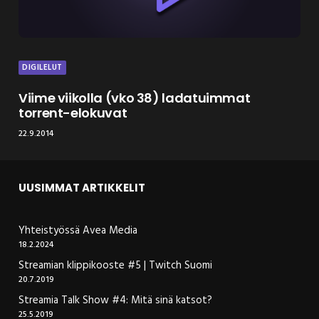
DIGILELUT
Viime viikolla (vko 38) ladatuimmat
torrent-elokuvat
22.9.2014
UUSIMMAT ARTIKKELIT
Yhteistyössä Avea Media
18.2.2024
Streamian klippikooste #5 | Twitch Suomi
20.7.2019
Streamia Talk Show #4: Mitä sinä katsot?
25.5.2019