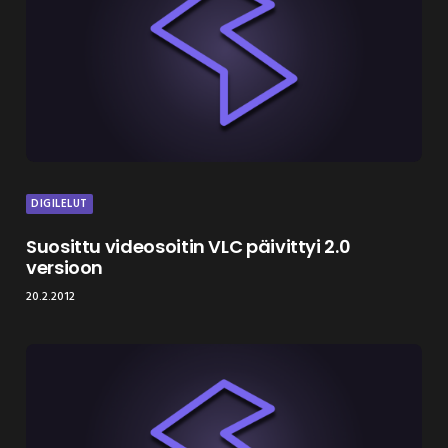
DIGILELUT
Suosittu videosoitin VLC päivittyi 2.0
versioon
20.2.2012