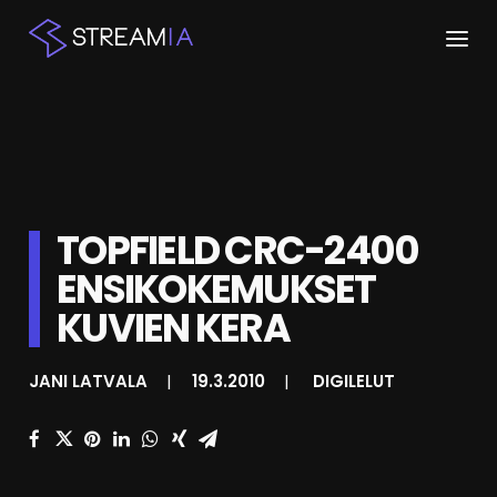
ETUSIVU
ARTIKKELIT
STREAMIT
TOPFIELD CRC-2400
ENSIKOKEMUKSET
KESKUSTELU
KUVIEN KERA
SHOP
JANI LATVALA
|
19.3.2010
|
DIGILELUT
HAKU