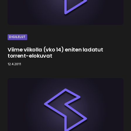
DIGILELUT
Viime viikolla (vko 14) eniten ladatut
torrent-elokuvat
12.4.2011