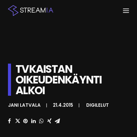
ETUSIVU
ARTIKKELIT
STREAMIT
TVKAISTAN
OIKEUDENKÄYNTI
KESKUSTELU
ALKOI
SHOP
JANI LATVALA
|
21.4.2015
|
DIGILELUT
HAKU