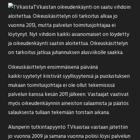
TVkaistan oikeudenkäynti on saatu vihdoin
aloitettua. Oikeuskäsittelyn oli tarkoitus alkaa jo
vuonna 2013, mutta palvelun toimitusjohtajaa ei
löytynyt. Nyt vihdoin kaikki asianomaiset on löydetty
ja oikeudenkäynti saatiin aloitettua. Oikeuskäsittelyn
on tarkoitus jatkua juhannuksen alusviikolle saakka.
Oikeuskäsittelyn ensimmäisenä päivänä
kaikki syytetyt kiistivät syyllisyytensä ja puolustuksen
mukaan toimitusjohtaja ei ole ollut tekemisissä
palvelun kanssa kesän 2011 jälkeen. Vastaajat vaativat
myös oikeudenkäynnin aineiston salaamista ja päätös
salauksesta tullaan tekemään torstain aikana.
Alunperin tutkintapyyntö TVkaistaa vastaan jätettiin
jo vuonna 2009 ja samana vuonna poliisi löysi palvelun