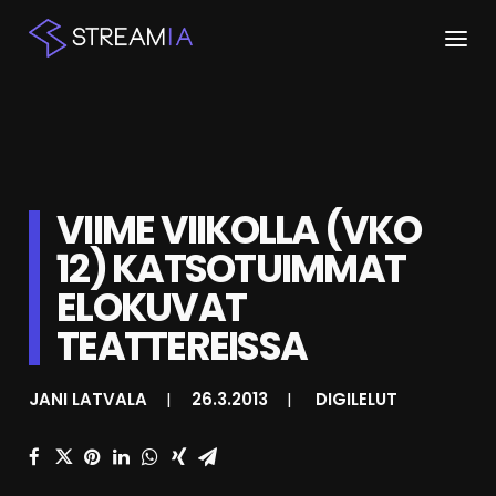
ETUSIVU
ARTIKKELIT
VIIME VIIKOLLA (VKO
STREAMIT
12) KATSOTUIMMAT
KESKUSTELU
ELOKUVAT
SHOP
TEATTEREISSA
JANI LATVALA
|
26.3.2013
|
DIGILELUT
HAKU