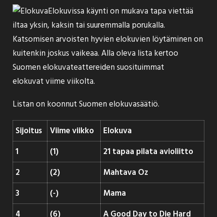
Elokuvissa käynti on mukava tapa viettää
iltaa yksin, kaksin tai suuremmalla porukalla.
Katsomisen arvoisten hyvien elokuvien löytäminen on
kuitenkin joskus vaikeaa. Alla oleva lista kertoo
Suomen elokuvateattereiden suosituimmat
elokuvat viime viikolta.
Listan on koonnut
Suomen elokuvasäätiö
.
Sijoitus
Viime viikko
Elokuva
1
(1)
21 tapaa pilata avioliitto
2
(2)
Mahtava Oz
3
(-)
Mama
4
(6)
A Good Day to Die Hard