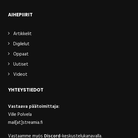
AIHEPIIRIT
Artikkelit
Digilelut
Oppaat
Uutiset
Videot
YHTEYSTIEDOT
Vastaava päätoimittaja:
Ville Polvela
mail[at]streamia.fi
Vastaamme myös
Discord
-keskustelukanavalla.