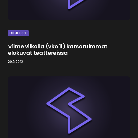
DIGILELUT
Viime viikolla (vko 11) katsotuimmat
elokuvat teattereissa
20.3.2012