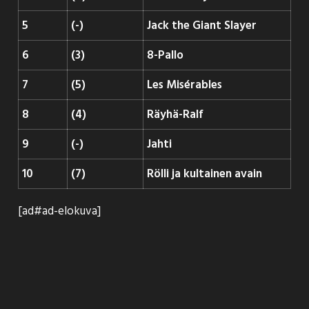
5
(-)
Jack the Giant Slayer
6
(3)
8-Pallo
7
(5)
Les Misérables
8
(4)
Räyhä-Ralf
9
(-)
Jahti
10
(7)
Rölli ja kultainen avain
[ad#ad-elokuva]