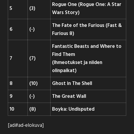
Rogue One (Rogue One: A Star
5
(3)
Wars Story)
The Fate of the Furious (Fast &
6
(-)
Furious 8)
Fantastic Beasts and Where to
Find Them
7
(7)
(Ihmeotukset ja niiden
olinpaikat)
8
(10)
Ghost in The Shell
9
(-)
The Great Wall
10
(8)
Boyka: Undisputed
[ad#ad-elokuva]