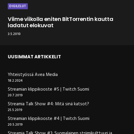
DIGILELUT
Viime viikolla eniten BitTorrentin kautta
ladatut elokuvat
3.5.2010
UUSIMMAT ARTIKKELIT
Yhteistyössä Avea Media
18.2.2024
Streamian klippikooste #5 | Twitch Suomi
20.7.2019
Streamia Talk Show #4: Mitä sinä katsot?
25.5.2019
Streamian klippikooste #4 | Twitch Suomi
20.5.2019
Streamia Talk Show #3: Suomalainen striimikulttuuri ja