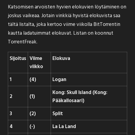
Katsomisen arvoisten hyvien elokuvien löytäminen on
joskus vaikeaa. Jotain vinkkiä hyvistä elokuvista saa
tältä listalta, joka kertoo viime viikolla BitTorrentin
kautta ladatuimmat elokuvat. Listan on koonnut
TorrentFreak
.
Sijoitus
Viime
Elokuva
viikko
1
(4)
Logan
Kong: Skull Island (Kong:
2
(1)
Pääkallosaari)
3
(2)
Split
4
(-)
La La Land