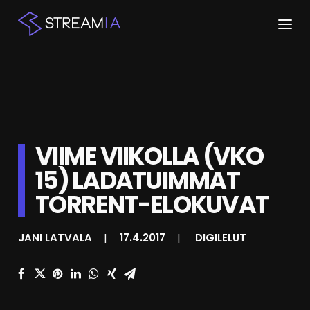
ETUSIVU
ARTIKKELIT
STREAMIT
VIIME VIIKOLLA (VKO
15) LADATUIMMAT
KESKUSTELU
TORRENT-ELOKUVAT
SHOP
JANI LATVALA
|
17.4.2017
|
DIGILELUT
HAKU