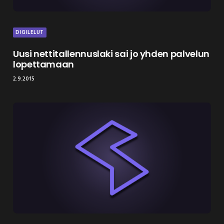
DIGILELUT
Uusi nettitallennuslaki sai jo yhden palvelun
lopettamaan
2.9.2015