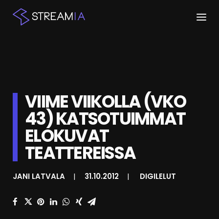
ETUSIVU
ARTIKKELIT
VIIME VIIKOLLA (VKO
STREAMIT
43) KATSOTUIMMAT
KESKUSTELU
ELOKUVAT
SHOP
TEATTEREISSA
JANI LATVALA
|
31.10.2012
|
DIGILELUT
HAKU