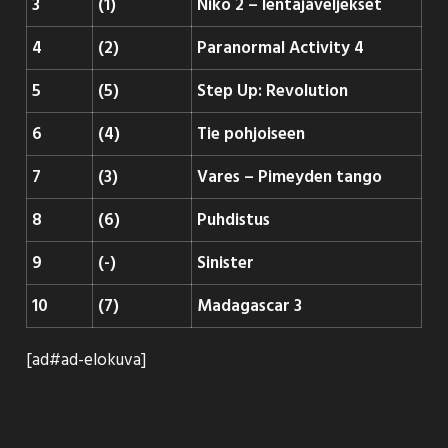
3
(1)
Niko 2 – lentäjäveljekset
4
(2)
Paranormal Activity 4
5
(5)
Step Up: Revolution
6
(4)
Tie pohjoiseen
7
(3)
Vares – Pimeyden tango
8
(6)
Puhdistus
9
(-)
Sinister
10
(7)
Madagascar 3
[ad#ad-elokuva]