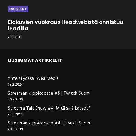
DIGILELUT
Elokuvien vuokraus Headwebistä onnistuu
iPadilla
7.11.2011
UUSIMMAT ARTIKKELIT
Yhteistyössä Avea Media
18.2.2024
Streamian klippikooste #5 | Twitch Suomi
20.7.2019
Streamia Talk Show #4: Mitä sinä katsot?
25.5.2019
Streamian klippikooste #4 | Twitch Suomi
20.5.2019