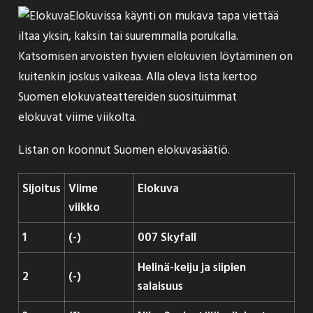
Elokuvissa käynti on mukava tapa viettää
iltaa yksin, kaksin tai suuremmalla porukalla.
Katsomisen arvoisten hyvien elokuvien löytäminen on
kuitenkin joskus vaikeaa. Alla oleva lista kertoo
Suomen elokuvateattereiden suosituimmat
elokuvat viime viikolta.
Listan on koonnut
Suomen elokuvasäätiö
.
Sijoitus
Viime
Elokuva
viikko
1
(-)
007 Skyfall
Helinä-keiju ja siipien
2
(-)
salaisuus