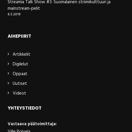
Streamia Talk Show #3: Suomalainen striimikulttuuri ja
mainstream-pelit
6.5.2019
AIHEPIIRIT
Artikkelit
Digilelut
Oppaat
Uutiset
Videot
YHTEYSTIEDOT
Vastaava päätoimittaja:
Ville Polvela