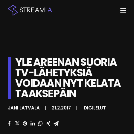
ETUSIVU
ARTIKKELIT
YLE AREENAN SUORIA
STREAMIT
TV-LÄHETYKSIÄ
KESKUSTELU
VOIDAAN NYT KELATA
SHOP
TAAKSEPÄIN
JANI LATVALA
|
21.2.2017
|
DIGILELUT
HAKU