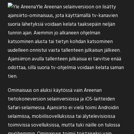
Yle Areenan selainversioon on
lisätty
ajansiirto-ominaisuus, jota käyttämällä tv-kanavien
suoria lähetyksiä voidaan kelata taaksepäin neljän
tunnin ajan. Aiemmin jo alkaneen ohjelman
katsominen alusta tai tietyn kohdan katsominen
uudelleen onnistui vasta tallenteen julkaisun jälkeen.
Ajansiirron avulla tallenteen julkaisua ei tarvitse enää
odottaa, sillä suoria tv-ohjelmia voidaan kelata saman
tien.
Ominaisuus on aluksi käytössä vain Areenan
tietokoneversion selainversiossa ja iOS-laitteiden
Safari-selaimessa. Ajansiirto ei vielä toimi Androidin
selaimissa, mobiilisovelluksissa tai älytelevisioissa
toimivissa sovelluksissa, mutta tuki näille on tulossa
myöhemmin. Ominaisuus toimii toistaiseksi vain