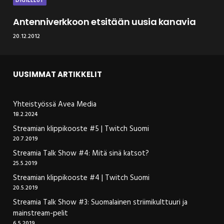
DIGILELUT
Antenniverkkoon etsitään uusia kanavia
20.12.2012
UUSIMMAT ARTIKKELIT
Yhteistyössä Avea Media
18.2.2024
Streamian klippikooste #5 | Twitch Suomi
20.7.2019
Streamia Talk Show #4: Mitä sinä katsot?
25.5.2019
Streamian klippikooste #4 | Twitch Suomi
20.5.2019
Streamia Talk Show #3: Suomalainen striimikulttuuri ja
mainstream-pelit
6.5.2019