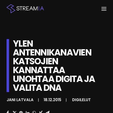
ETUSIVU
YLEN
ARTIKKELIT
ANTENNIKANAVIEN
STREAMIT
KATSOJIEN
KESKUSTELU
KANNATTAA
SHOP
UNOHTAA DIGITA JA
VALITA DNA
HAKU
JANI LATVALA
|
18.12.2015
|
DIGILELUT