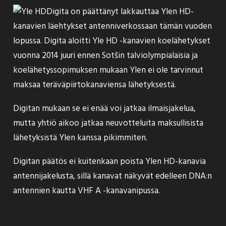
Digita on päättänyt
lakkauttaa
Ylen HD-
kanavien läehtykset antenniverkossaan tämän vuoden
lopussa. Digita aloitti Yle HD -kanavien koelähetykset
vuonna 2014 juuri ennen Sotšin talviolympialaisia ja
koelähetyssopimuksen mukaan Ylen ei ole tarvinnut
maksaa teräväpiirtokanaviensa lähetyksestä.
Digitan mukaan se ei enää voi jatkaa ilmaisjakelua,
mutta yhtiö aikoo jatkaa neuvotteluita maksullisista
lähetyksistä Ylen kanssa pikimmiten.
Digitan päätös ei kuitenkaan poista Ylen HD-kanavia
antennijakelusta, sillä kanavat näkyvät edelleen DNA:n
antennien kautta VHF A -kanavanipussa.