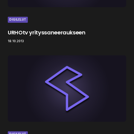
DIGILELUT
URHOtv yrityssaneeraukseen
18.10.2013