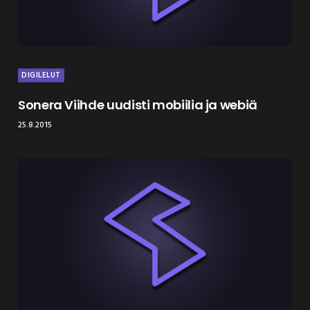
DIGILELUT
Sonera Viihde uudisti mobiilia ja webiä
25.8.2015