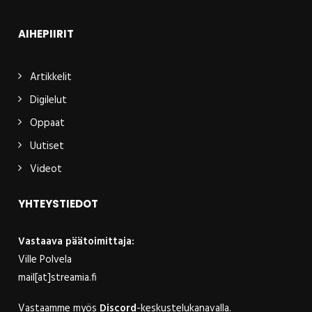
AIHEPIIRIT
Artikkelit
Digilelut
Oppaat
Uutiset
Videot
YHTEYSTIEDOT
Vastaava päätoimittaja:
Ville Polvela
mail[at]streamia.fi
Vastaamme myös
Discord
-keskustelukanavalla.