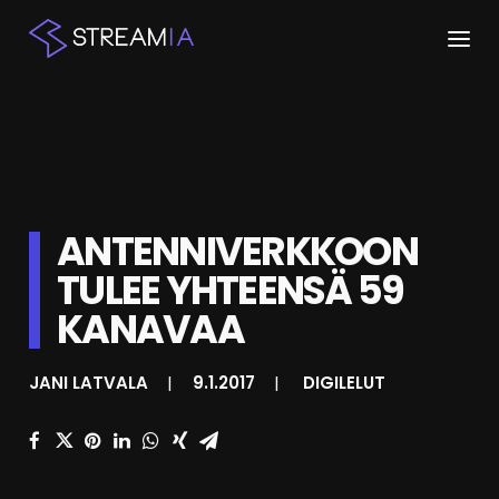
ETUSIVU
ARTIKKELIT
STREAMIT
ANTENNIVERKKOON
TULEE YHTEENSÄ 59
KESKUSTELU
KANAVAA
SHOP
JANI LATVALA
|
9.1.2017
|
DIGILELUT
HAKU