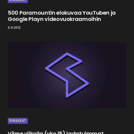
500 Paramountin elokuvaa YouTuben ja
Google Playn videovuokraamoihin
6.4.2012
DIGILELUT
Viime viikolla (vko 15) ladatuimmat