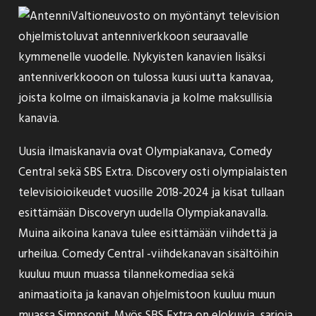
Valtioneuvosto on myöntänyt television
ohjelmistoluvat antenniverkkoon seuraavalle
kymmenelle vuodelle. Nykyisten kanavien lisäksi
antenniverkkooon on tulossa kuusi uutta kanavaa,
joista kolme on ilmaiskanavia ja kolme maksullisia
kanavia.
Uusia ilmaiskanavia ovat Olympiakanava, Comedy
Central sekä SBS Extra. Discovery osti olympialaisten
televisioioikeudet vuosille 2018-2024 ja kisat tullaan
esittämään Discoveryn uudella Olympiakanavalla.
Muina aikoina kanava tulee esittämään viihdettä ja
urheilua. Comedy Central -viihdekanavan sisältöihin
kuuluu muun muassa tilannekomediaa sekä
animaatioita ja kanavan ohjelmistoon kuuluu muun
muassa Simpsonit. Myös SBS Extra on elokuvia, sarjoja