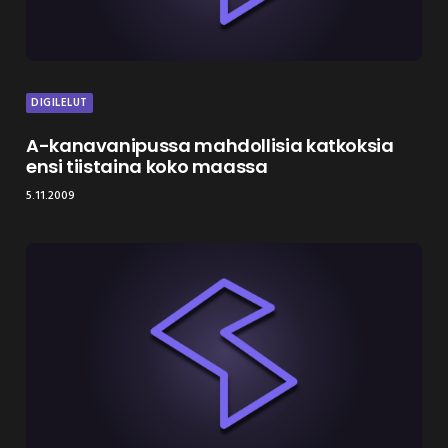
DIGILELUT
A-kanavanipussa mahdollisia katkoksia
ensi tiistaina koko maassa
5.11.2009