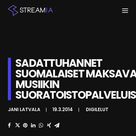
ETUSIVU
ARTIKKELIT
SADATTUHANNET
STREAMIT
SUOMALAISET MAKSAV
KESKUSTELU
MUSIIKIN
SHOP
SUORATOISTOPALVELUI
JANI LATVALA
|
19.3.2014
|
DIGILELUT
HAKU