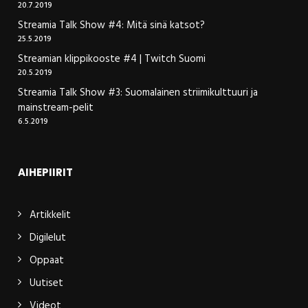
20.7.2019
Streamia Talk Show #4: Mitä sinä katsot?
25.5.2019
Streamian klippikooste #4 | Twitch Suomi
20.5.2019
Streamia Talk Show #3: Suomalainen striimikulttuuri ja
mainstream-pelit
6.5.2019
AIHEPIIRIT
Artikkelit
Digilelut
Oppaat
Uutiset
Videot