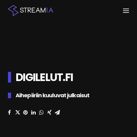
ETUSIVU
ARTIKKELIT
STREAMIT
DIGILELUT.FI
KESKUSTELU
SHOP
Aihepiiriin kuuluvat julkaisut
HAKU