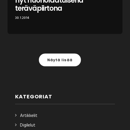
nyt huonolaatuisena
teräväpiirtona
30.1.2014
Näytä lisää
KATEGORIAT
Artikkelit
Digilelut