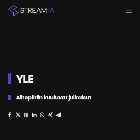
ETUSIVU
ARTIKKELIT
STREAMIT
YLE
KESKUSTELU
SHOP
Aihepiiriin kuuluvat julkaisut
HAKU